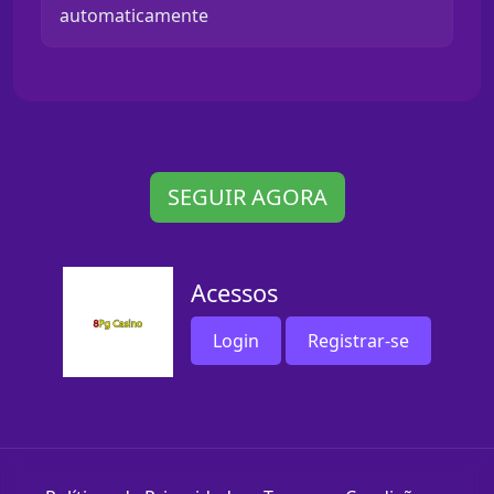
automaticamente
SEGUIR AGORA
Acessos
Login
Registrar-se