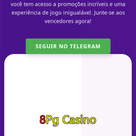
você tem acesso a promoções incríveis e uma
experiência de jogo inigualável. Junte-se aos
vencedores agora!
SEGUIR NO TELEGRAM