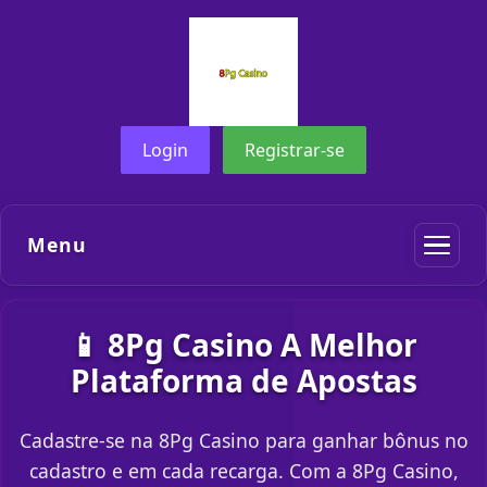
Login
Registrar-se
Menu
📱 8Pg Casino A Melhor
Plataforma de Apostas
Cadastre-se na 8Pg Casino para ganhar bônus no
cadastro e em cada recarga. Com a 8Pg Casino,