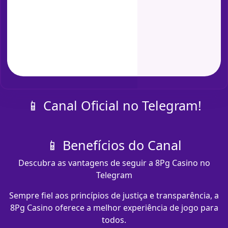
📱 Canal Oficial no Telegram!
📱 Benefícios do Canal
Descubra as vantagens de seguir a 8Pg Casino no
Telegram
Sempre fiel aos princípios de justiça e transparência, a
8Pg Casino oferece a melhor experiência de jogo para
todos.