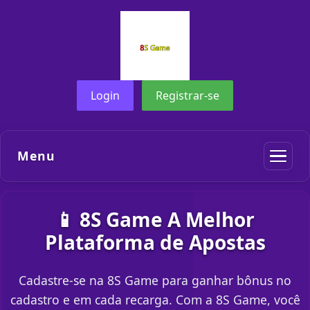
Login
Registrar-se
Menu
📱 8S Game A Melhor
Plataforma de Apostas
Cadastre-se na 8S Game para ganhar bônus no
cadastro e em cada recarga. Com a 8S Game, você