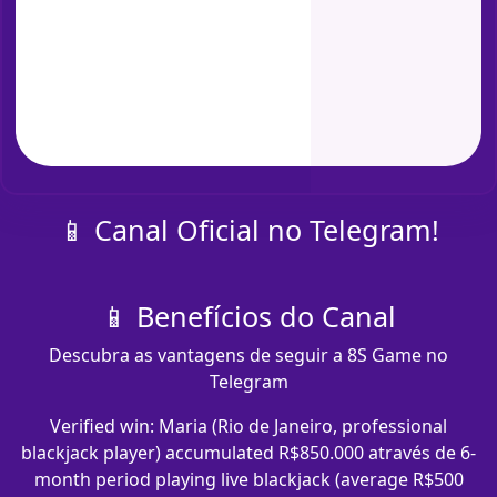
📱 Canal Oficial no Telegram!
📱 Benefícios do Canal
Descubra as vantagens de seguir a 8S Game no
Telegram
Verified win: Maria (Rio de Janeiro, professional
blackjack player) accumulated R$850.000 através de 6-
month period playing live blackjack (average R$500