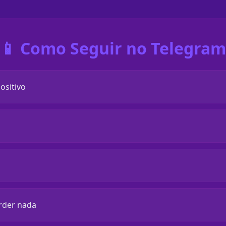
📱 Como Seguir no Telegram
ositivo
erder nada