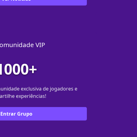
Comunidade VIP
1000+
unidade exclusiva de jogadores e
rtilhe experiências!
Entrar Grupo