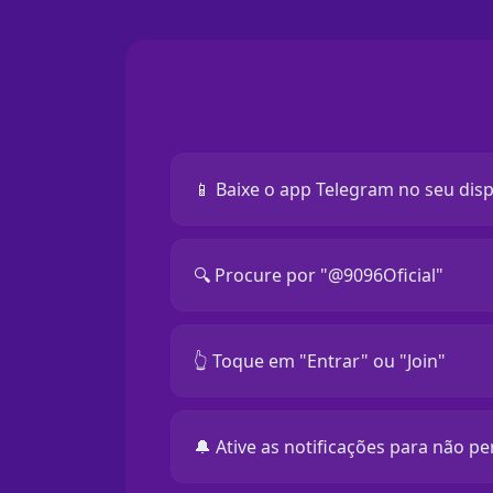
📱 Baixe o app Telegram no seu disp
🔍 Procure por "@9096Oficial"
👆 Toque em "Entrar" ou "Join"
🔔 Ative as notificações para não p