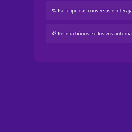
💬 Participe das conversas e interaj
🎁 Receba bônus exclusivos autom