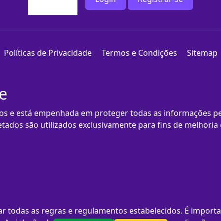
Políticas de Privacidade
Termos e Condições
Sitemap
de
rios e está empenhada em proteger todas as informações p
tados são utilizados exclusivamente para fins de melhoria
 todas as regras e regulamentos estabelecidos. É importa