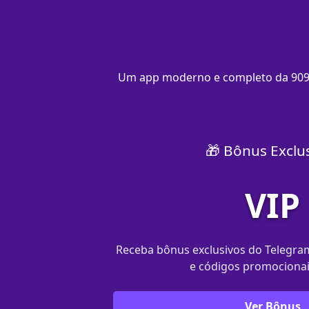
Um app moderno e completo da 9096 B
🎁 Bônus Exclu
VIP
Receba bônus exclusivos do Telegra
e códigos promocionai
Ver Bônus