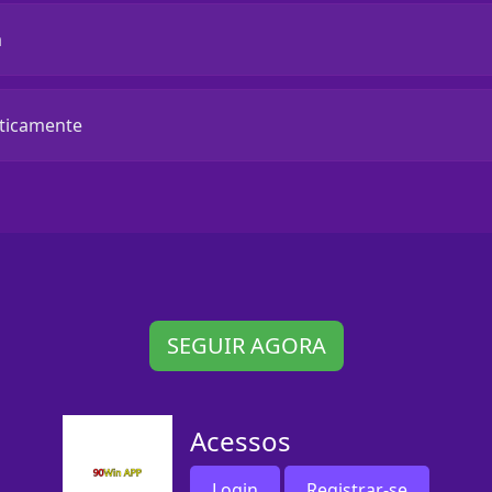
a
aticamente
SEGUIR AGORA
Acessos
Login
Registrar-se