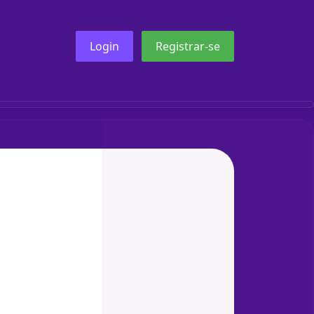
Login
Registrar-se