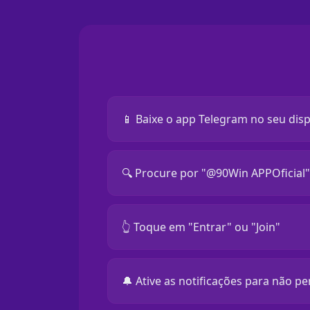
📱 Baixe o app Telegram no seu disp
🔍 Procure por "@90Win APPOficial"
👆 Toque em "Entrar" ou "Join"
🔔 Ative as notificações para não p