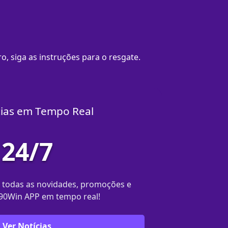
m
, siga as instruções para o resgate.
cias em Tempo Real
24/7
e todas as novidades, promoções e
90Win APP em tempo real!
Ver Notícias