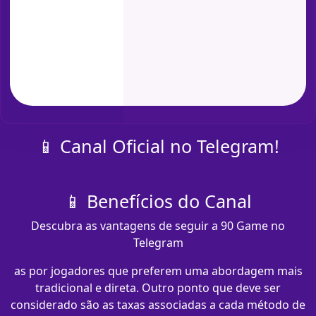
📱 Canal Oficial no Telegram!
📱 Benefícios do Canal
Descubra as vantagens de seguir a 90 Game no
Telegram
as por jogadores que preferem uma abordagem mais
tradicional e direta. Outro ponto que deve ser
considerado são as taxas associadas a cada método de