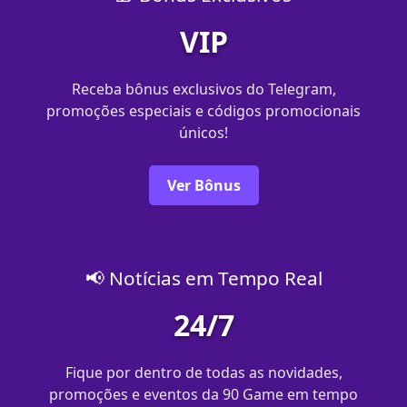
VIP
Receba bônus exclusivos do Telegram,
promoções especiais e códigos promocionais
únicos!
Ver Bônus
📢 Notícias em Tempo Real
24/7
Fique por dentro de todas as novidades,
promoções e eventos da 90 Game em tempo