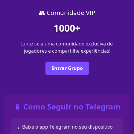
👥 Comunidade VIP
1000+
Junte-se a uma comunidade exclusiva de
jogadores e compartilhe experiências!
Entrar Grupo
📱 Como Seguir no Telegram
📱 Baixe o app Telegram no seu dispositivo