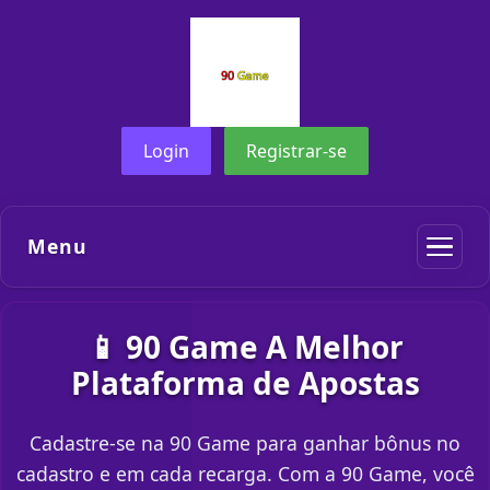
Login
Registrar-se
Menu
📱 90 Game A Melhor
Plataforma de Apostas
Cadastre-se na 90 Game para ganhar bônus no
cadastro e em cada recarga. Com a 90 Game, você