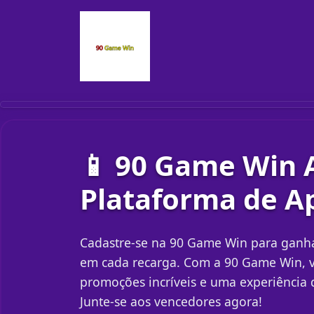
📱 90 Game Win 
Plataforma de A
Cadastre-se na 90 Game Win para ganha
em cada recarga. Com a 90 Game Win, v
promoções incríveis e uma experiência d
Junte-se aos vencedores agora!