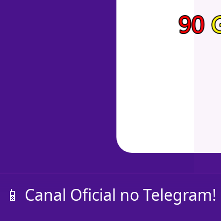
📱 Canal Oficial no Telegram!