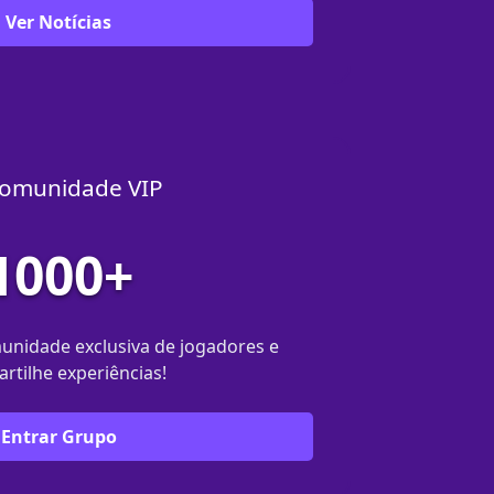
Ver Notícias
Comunidade VIP
1000+
unidade exclusiva de jogadores e
rtilhe experiências!
Entrar Grupo