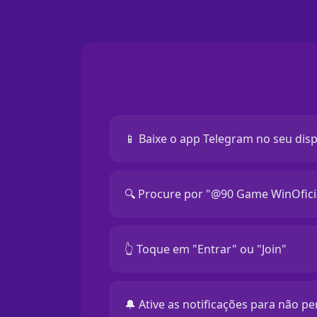
📱 Baixe o app Telegram no seu disp
🔍 Procure por "@90 Game WinOfici
👆 Toque em "Entrar" ou "Join"
🔔 Ative as notificações para não p