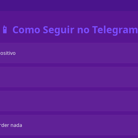
📱 Como Seguir no Telegram
ositivo
erder nada