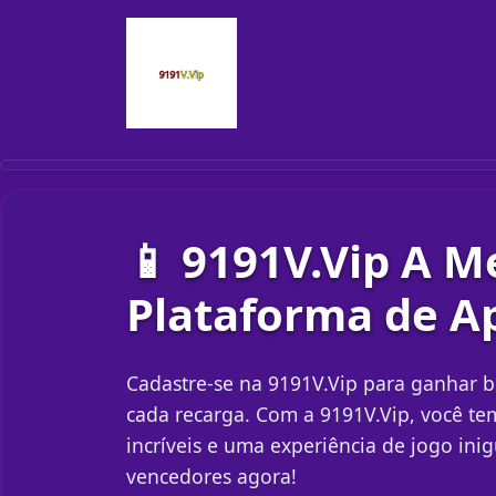
📱 9191V.Vip A M
Plataforma de A
Cadastre-se na 9191V.Vip para ganhar 
cada recarga. Com a 9191V.Vip, você t
incríveis e uma experiência de jogo inig
vencedores agora!