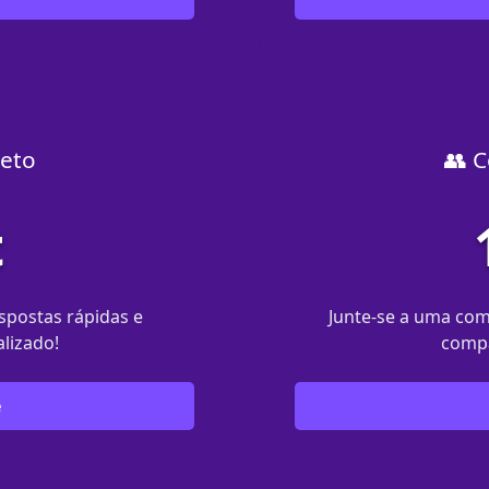
reto
👥 
t
espostas rápidas e
Junte-se a uma com
lizado!
compa
e