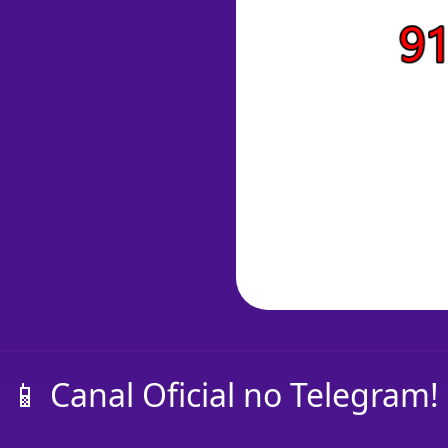
📱 Canal Oficial no Telegram!