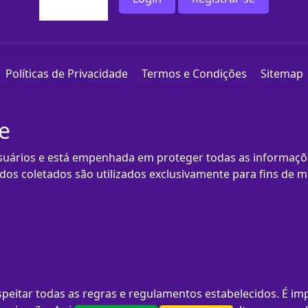
Políticas de Privacidade
Termos e Condições
Sitemap
de
 usuários e está empenhada em proteger todas as informaçõ
os coletados são utilizados exclusivamente para fins de m
eitar todas as regras e regulamentos estabelecidos. É im