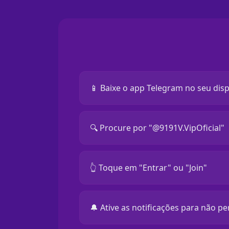
📱 Baixe o app Telegram no seu disp
🔍 Procure por "@9191V.VipOficial"
👆 Toque em "Entrar" ou "Join"
🔔 Ative as notificações para não p