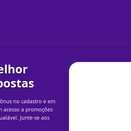
elhor
postas
bônus no cadastro e em
em acesso a promoções
ualável. Junte-se aos