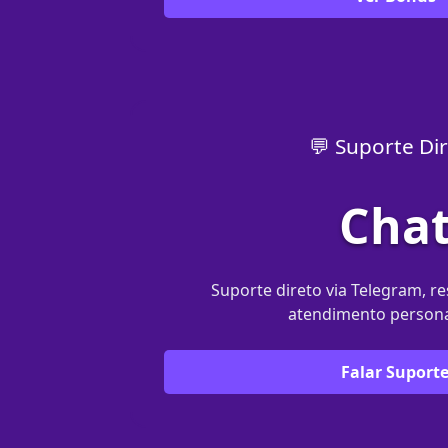
💬 Suporte Di
Cha
Suporte direto via Telegram, r
atendimento persona
Falar Suport