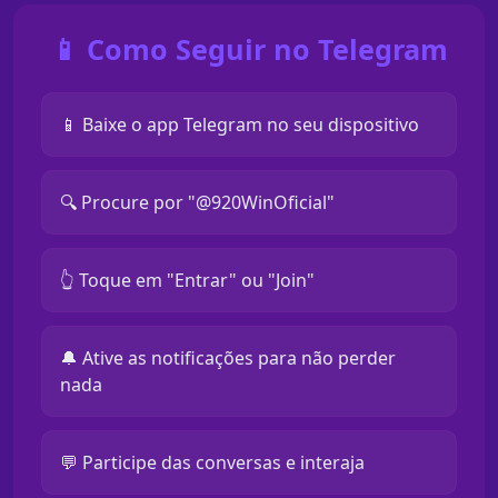
📱 Como Seguir no Telegram
📱 Baixe o app Telegram no seu dispositivo
🔍 Procure por "@920WinOficial"
👆 Toque em "Entrar" ou "Join"
🔔 Ative as notificações para não perder
nada
💬 Participe das conversas e interaja