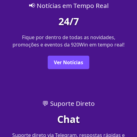
📢 Notícias em Tempo Real
24/7
Fique por dentro de todas as novidades,
promoções e eventos da 920Win em tempo real!
Ver Notícias
💬 Suporte Direto
Chat
Suporte direto via Telegram, respostas rápidas e