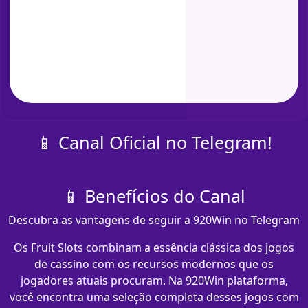
📱 Canal Oficial no Telegram!
📱 Benefícios do Canal
Descubra as vantagens de seguir a 920Win no Telegram
Os Fruit Slots combinam a essência clássica dos jogos
de cassino com os recursos modernos que os
jogadores atuais procuram. Na 920Win plataforma,
você encontra uma seleção completa desses jogos com