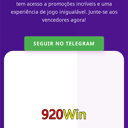
tem acesso a promoções incríveis e uma
experiência de jogo inigualável. Junte-se aos
vencedores agora!
SEGUIR NO TELEGRAM