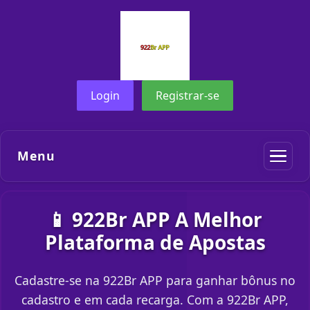
Login
Registrar-se
Menu
📱 922Br APP A Melhor
Plataforma de Apostas
Cadastre-se na 922Br APP para ganhar bônus no
cadastro e em cada recarga. Com a 922Br APP,