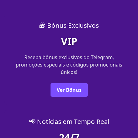
🎁 Bônus Exclusivos
VIP
Receba bônus exclusivos do Telegram,
promoções especiais e códigos promocionais
únicos!
Ver Bônus
📢 Notícias em Tempo Real
24/7