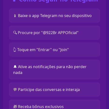
📱 Baixe o app Telegram no seu dispositivo
🔍 Procure por "@922Br APPOficial"
👆 Toque em "Entrar" ou "Join"
🔔 Ative as notificações para não perder
nada
💬 Participe das conversas e interaja
🎁 Receba bônus exclusivos