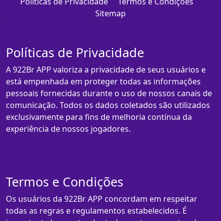
Políticas de Privacidade
Termos e Condições
Sitemap
Políticas de Privacidade
A 922Br APP valoriza a privacidade de seus usuários e
está empenhada em proteger todas as informações
pessoais fornecidas durante o uso de nossos canais de
comunicação. Todos os dados coletados são utilizados
exclusivamente para fins de melhoria contínua da
experiência de nossos jogadores.
Termos e Condições
Os usuários da 922Br APP concordam em respeitar
todas as regras e regulamentos estabelecidos. É