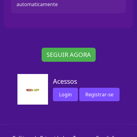
automaticamente
SEGUIR AGORA
Acessos
Login
Registrar-se