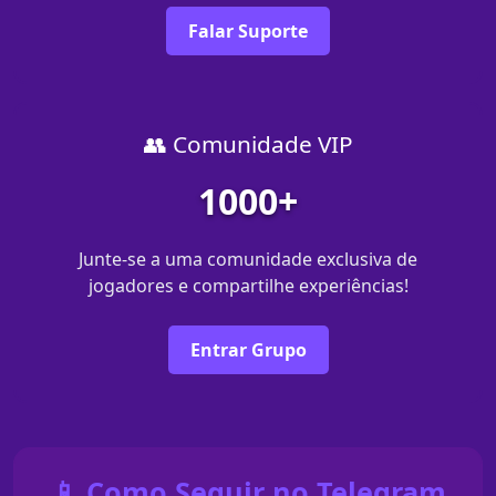
Falar Suporte
👥 Comunidade VIP
1000+
Junte-se a uma comunidade exclusiva de
jogadores e compartilhe experiências!
Entrar Grupo
📱 Como Seguir no Telegram