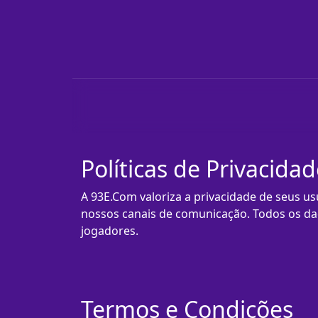
Políticas de Privacida
A 93E.Com valoriza a privacidade de seus u
nossos canais de comunicação. Todos os dad
jogadores.
Termos e Condições