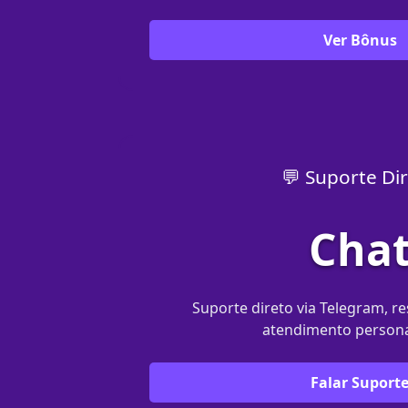
Ver Bônus
💬 Suporte Di
Cha
Suporte direto via Telegram, r
atendimento persona
Falar Suport