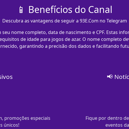
📱 Benefícios do Canal
Descubra as vantagens de seguir a 93E.Com no Telegram
 seu nome completo, data de nascimento e CPF. Estas infor
 requisitos de idade para jogos de azar. O nome completo
rnecido, garantindo a precisão dos dados e facilitando futu
sivos
📢 Notí
m, promoções especiais
Fique por dentro d
s únicos!
eventos da