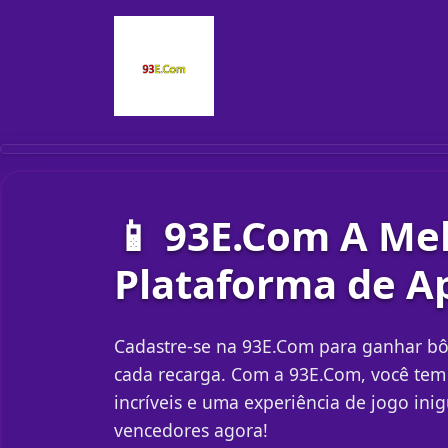
📱 93E.Com A Me
Plataforma de A
Cadastre-se na 93E.Com para ganhar bô
cada recarga. Com a 93E.Com, você tem
incríveis e uma experiência de jogo inig
vencedores agora!