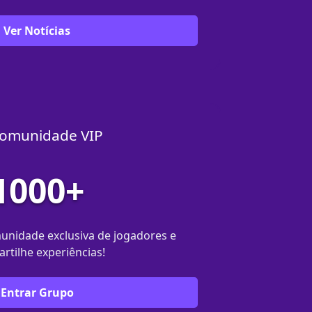
Ver Notícias
Comunidade VIP
1000+
unidade exclusiva de jogadores e
rtilhe experiências!
Entrar Grupo