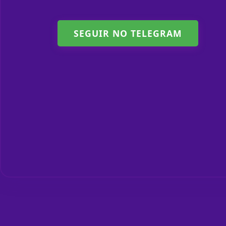
SEGUIR NO TELEGRAM