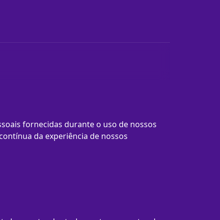
ssoais fornecidas durante o uso de nossos
 contínua da experiência de nossos