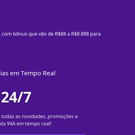
e, com bônus que vão de R$88 a R$8.888 para
cias em Tempo Real
24/7
e todas as novidades, promoções e
 da 94A em tempo real!