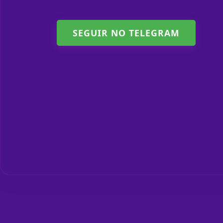
SEGUIR NO TELEGRAM