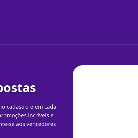
postas
no cadastro e em cada
promoções incríveis e
unte-se aos vencedores