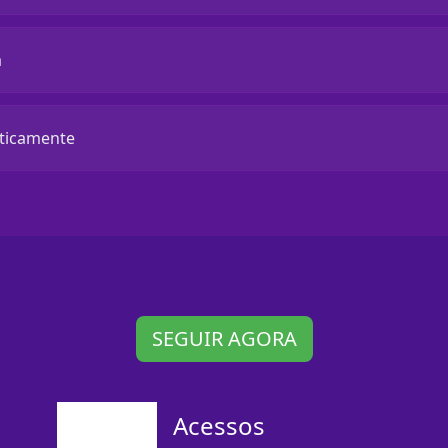
a
aticamente
SEGUIR AGORA
Acessos