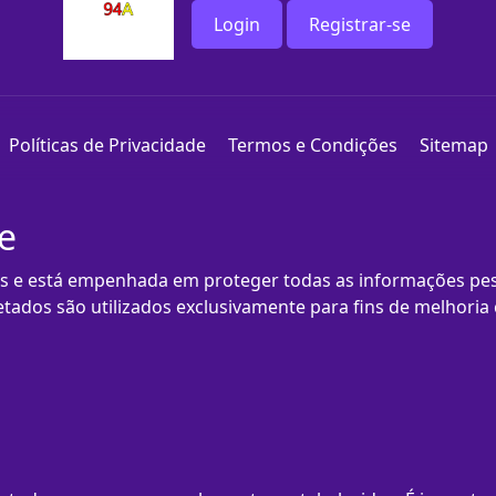
Login
Registrar-se
Políticas de Privacidade
Termos e Condições
Sitemap
de
ios e está empenhada em proteger todas as informações pe
tados são utilizados exclusivamente para fins de melhoria