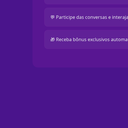
💬 Participe das conversas e interaj
🎁 Receba bônus exclusivos autom