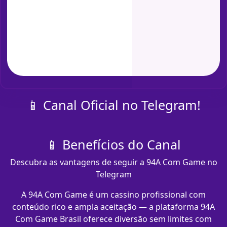
📱 Canal Oficial no Telegram!
📱 Benefícios do Canal
Descubra as vantagens de seguir a 94A Com Game no
Telegram
A 94A Com Game é um cassino profissional com
conteúdo rico e ampla aceitação — a plataforma 94A
Com Game Brasil oferece diversão sem limites com