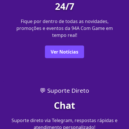
24/7
Fique por dentro de todas as novidades,
promoções e eventos da 94A Com Game em
tempo real!
Ver Notícias
💬 Suporte Direto
Chat
Suporte direto via Telegram, respostas rápidas e
atendimento personalizado!