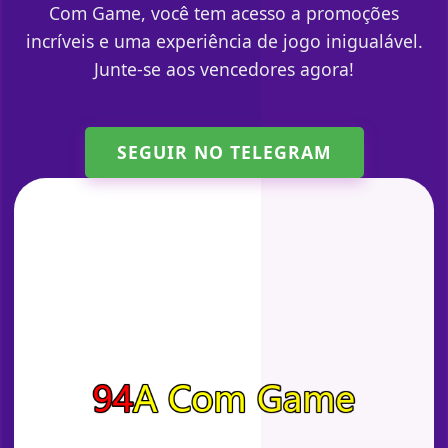
Com Game, você tem acesso a promoções
incríveis e uma experiência de jogo inigualável.
Junte-se aos vencedores agora!
SEGUIR NO TELEGRAM