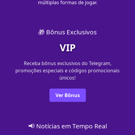
múltiplas formas de jogar.
🎁 Bônus Exclusivos
VIP
Receba bônus exclusivos do Telegram,
promoções especiais e códigos promocionais
únicos!
Ver Bônus
📢 Notícias em Tempo Real