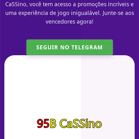
CaSSino, você tem acesso a promoções incríveis e
uma experiência de jogo inigualável. Junte-se aos
vencedores agora!
SEGUIR NO TELEGRAM