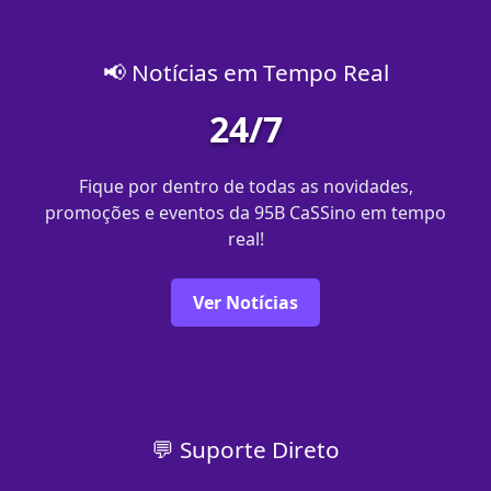
📢 Notícias em Tempo Real
24/7
Fique por dentro de todas as novidades,
promoções e eventos da 95B CaSSino em tempo
real!
Ver Notícias
💬 Suporte Direto