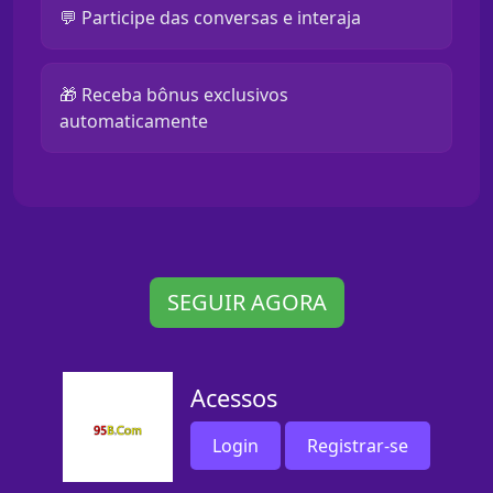
💬 Participe das conversas e interaja
🎁 Receba bônus exclusivos
automaticamente
SEGUIR AGORA
Acessos
Login
Registrar-se