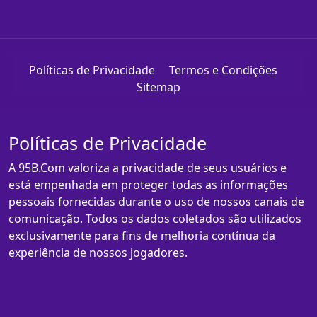
Políticas de Privacidade
Termos e Condições
Sitemap
Políticas de Privacidade
A 95B.Com valoriza a privacidade de seus usuários e
está empenhada em proteger todas as informações
pessoais fornecidas durante o uso de nossos canais de
comunicação. Todos os dados coletados são utilizados
exclusivamente para fins de melhoria contínua da
experiência de nossos jogadores.