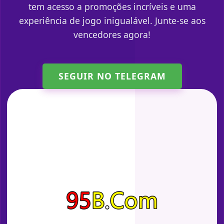
tem acesso a promoções incríveis e uma
experiência de jogo inigualável. Junte-se aos
vencedores agora!
SEGUIR NO TELEGRAM