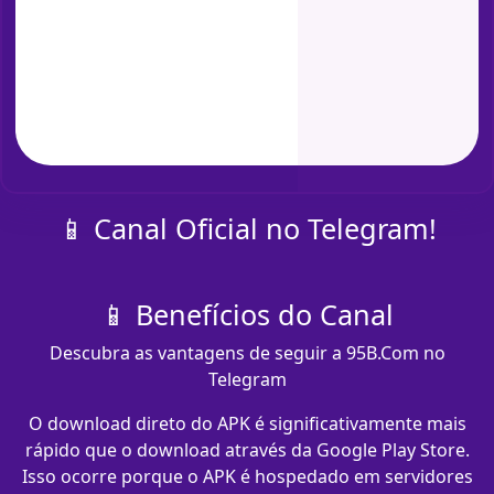
📱 Canal Oficial no Telegram!
📱 Benefícios do Canal
Descubra as vantagens de seguir a 95B.Com no
Telegram
O download direto do APK é significativamente mais
rápido que o download através da Google Play Store.
Isso ocorre porque o APK é hospedado em servidores