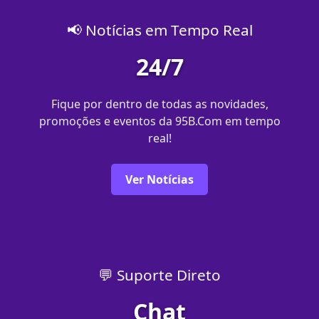
📢 Notícias em Tempo Real
24/7
Fique por dentro de todas as novidades,
promoções e eventos da 95B.Com em tempo
real!
Ver Notícias
💬 Suporte Direto
Chat