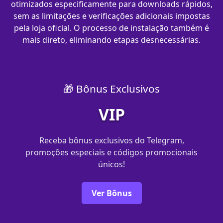
otimizados especificamente para downloads rápidos,
sem as limitações e verificações adicionais impostas
pela loja oficial. O processo de instalação também é
mais direto, eliminando etapas desnecessárias.
🎁 Bônus Exclusivos
VIP
Receba bônus exclusivos do Telegram,
promoções especiais e códigos promocionais
únicos!
Ver Bônus