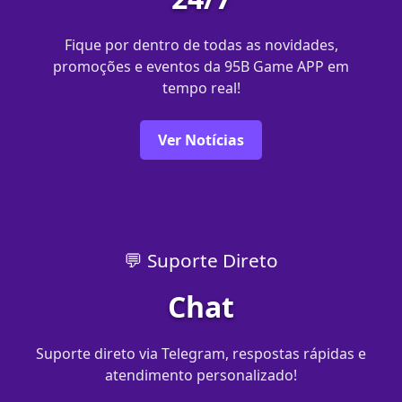
Fique por dentro de todas as novidades,
promoções e eventos da 95B Game APP em
tempo real!
Ver Notícias
💬 Suporte Direto
Chat
Suporte direto via Telegram, respostas rápidas e
atendimento personalizado!