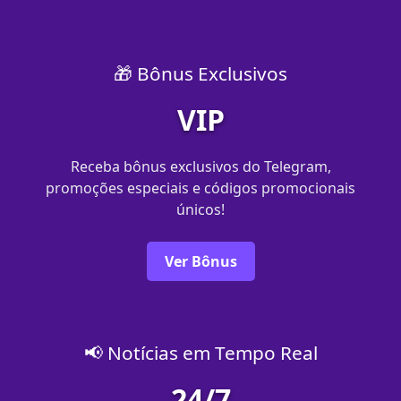
🎁 Bônus Exclusivos
VIP
Receba bônus exclusivos do Telegram,
promoções especiais e códigos promocionais
únicos!
Ver Bônus
📢 Notícias em Tempo Real
24/7