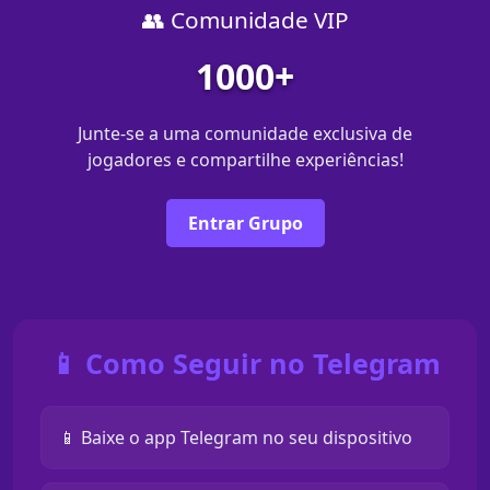
👥 Comunidade VIP
1000+
Junte-se a uma comunidade exclusiva de
jogadores e compartilhe experiências!
Entrar Grupo
📱 Como Seguir no Telegram
📱 Baixe o app Telegram no seu dispositivo