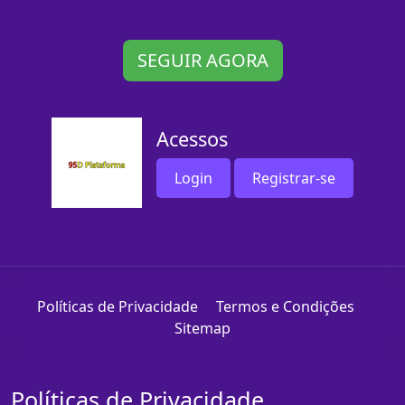
SEGUIR AGORA
Acessos
Login
Registrar-se
Políticas de Privacidade
Termos e Condições
Sitemap
Políticas de Privacidade