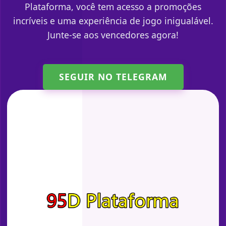
Plataforma, você tem acesso a promoções
incríveis e uma experiência de jogo inigualável.
Junte-se aos vencedores agora!
SEGUIR NO TELEGRAM