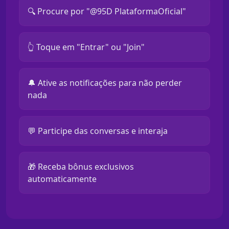
🔍 Procure por "@95D PlataformaOficial"
👆 Toque em "Entrar" ou "Join"
🔔 Ative as notificações para não perder
nada
💬 Participe das conversas e interaja
🎁 Receba bônus exclusivos
automaticamente