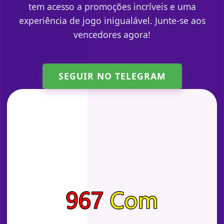
tem acesso a promoções incríveis e uma
experiência de jogo inigualável. Junte-se aos
vencedores agora!
SEGUIR NO TELEGRAM