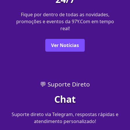
Fique por dentro de todas as novidades,
promoções e eventos da 97Y.Com em tempo
real!
Ver Notícias
💬 Suporte Direto
Chat
Suporte direto via Telegram, respostas rápidas e
atendimento personalizado!