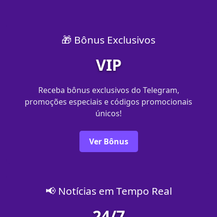
🎁 Bônus Exclusivos
VIP
Receba bônus exclusivos do Telegram,
promoções especiais e códigos promocionais
únicos!
Ver Bônus
📢 Notícias em Tempo Real
24/7