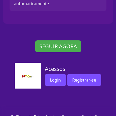
automaticamente
SEGUIR AGORA
Acessos
Login
Registrar-se