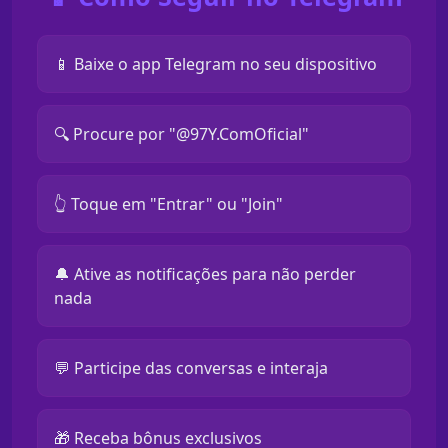
📱 Baixe o app Telegram no seu dispositivo
🔍 Procure por "@97Y.ComOficial"
👆 Toque em "Entrar" ou "Join"
🔔 Ative as notificações para não perder
nada
💬 Participe das conversas e interaja
🎁 Receba bônus exclusivos